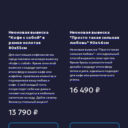
Неоновая вывеска
Неоновая вывеска
"Кофе с собой" в
"Просто такая сильная
рамке золотая
любовь" 90х46см
80х53см
Неоновая вывеска "Просто такая
сильная любовь" – это идеальный
Для настоящих кофеманов мы
способ выразить свои чувства.
представляем неоновую вывеску
Яркие буквы и романтичный
«Кофе с собой». Яркие огни этой
дизайн создадут атмосферу
вывески создадут уютную
тепла и уюта, идеально подходят
атмосферу в вашем кафе или
для кафе или романтического
кофейне, привлекая клиентов и
уголка.
подчеркивая вашу любовь к
кофе. С ней каждый гость
16 490
₽
почувствует себя как дома и
сможет насладиться любимым
напитком на ходу. Дайте своему
бизнесу стильный акцент!
13 790
₽