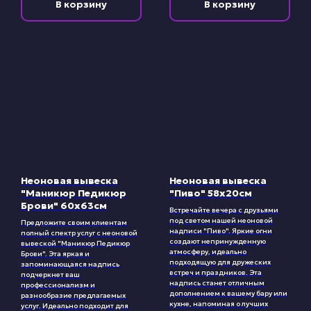
В корзину
В корзину
Неоновая вывеска
Неоновая вывеска
"Маникюр Педикюр
"Пиво" 58х20см
Брови" 60х63см
Встречайте вечера с друзьями
под светом нашей неоновой
Предложите своим клиентам
надписи "Пиво". Яркие огни
полный спектр услуг с неоновой
создают непринужденную
вывеской "Маникюр Педикюр
атмосферу, идеально
Брови". Эта яркая и
подходящую для дружеских
запоминающаяся надпись
встреч и праздников. Эта
подчеркнет ваш
надпись станет отличным
профессионализм и
дополнением к вашему бару или
разнообразие предлагаемых
кухне, напоминая о лучших
услуг. Идеально подходит для