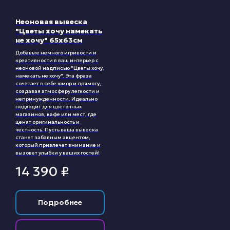
Неоновая вывеска
"Цветы хочу намекать
не хочу" 65х63см
Добавьте немного игривости и
креативности в ваш интерьер с
неоновой надписью "Цветы хочу,
намекать не хочу". Эта фраза
сочетает в себе юмор и прямоту,
создавая атмосферу легкости и
непринужденности. Идеально
подходит для цветочных
магазинов, кафе или мест, где
ценят оригинальность и
честность. Пусть ваша вывеска
станет забавным акцентом,
который привлечет внимание и
вызовет улыбки у ваших гостей!
14 390
₽
Подробнее