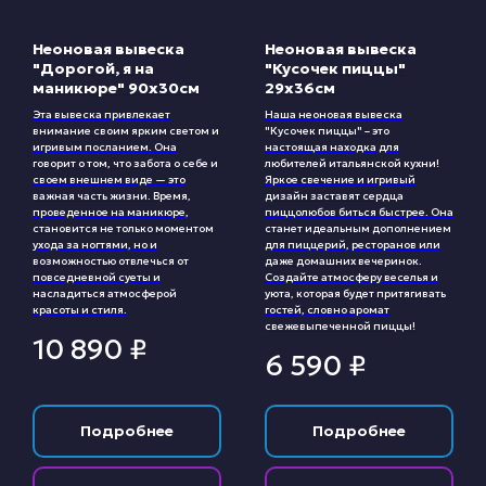
Неоновая вывеска
Неоновая вывеска
"Дорогой, я на
"Кусочек пиццы"
маникюре" 90х30см
29х36см
Эта вывеска привлекает
Наша неоновая вывеска
внимание своим ярким светом и
"Кусочек пиццы" – это
игривым посланием. Она
настоящая находка для
говорит о том, что забота о себе и
любителей итальянской кухни!
своем внешнем виде — это
Яркое свечение и игривый
важная часть жизни. Время,
дизайн заставят сердца
проведенное на маникюре,
пиццолюбов биться быстрее. Она
становится не только моментом
станет идеальным дополнением
ухода за ногтями, но и
для пиццерий, ресторанов или
возможностью отвлечься от
даже домашних вечеринок.
повседневной суеты и
Создайте атмосферу веселья и
насладиться атмосферой
уюта, которая будет притягивать
красоты и стиля.
гостей, словно аромат
свежевыпеченной пиццы!
10 890
₽
6 590
₽
Подробнее
Подробнее