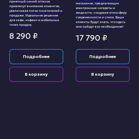
приятный синий оттенок
магазинов, предлагающих
привлекут внимание клиентов,
электронные сигареты и
увеличивая поток посетителей и
жидкости, создавая атмосферу
продажи. Идеальное решение
современности и стиля. Ваши
для кафе, кофеен и мобильных
клиенты будут знать, что здесь
точек продаж.
они найдут все необходимое!
8 290
₽
17 790
₽
Подробнее
Подробнее
В корзину
В корзину