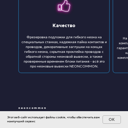
Качество
Фрезеровка подложки для гибкого неона на
На
специальных станках, надежная пайка контактов и
комп
проводов, декоративные заглушки на концах
гарант
гибкого неона, скрытная проклейка проводов с
к
обратной стороны неоновой вывески, а также
компл
проверенные временем блоки питания - всё это
про неоновые вывески NEONCOMMON.
neoncommon
Этот веб-сайт использует файлы cookie, чтобы обеспечить вам
Собственное рекламное
OK
наилучший сервис
производство в Москве.