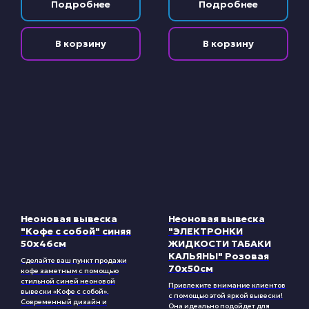
Подробнее
Подробнее
В корзину
В корзину
Неоновая вывеска
Неоновая вывеска
"Кофе с собой" синяя
"ЭЛЕКТРОНКИ
50х46см
ЖИДКОСТИ ТАБАКИ
КАЛЬЯНЫ" Розовая
Сделайте ваш пункт продажи
70х50см
кофе заметным с помощью
стильной синей неоновой
Привлеките внимание клиентов
вывески «Кофе с собой».
с помощью этой яркой вывески!
Современный дизайн и
Она идеально подойдет для