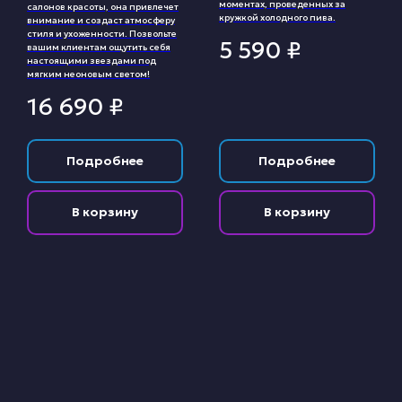
моментах, проведенных за
салонов красоты, она привлечет
кружкой холодного пива.
внимание и создаст атмосферу
стиля и ухоженности. Позвольте
5 590
₽
вашим клиентам ощутить себя
настоящими звездами под
мягким неоновым светом!
16 690
₽
Подробнее
Подробнее
В корзину
В корзину