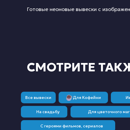
Готовые неоновые вывески с изображе
СМОТРИТЕ ТАК
Все вывески
Для Кофейни
И
На свадьбу
Для цветочного маг
С героями фильмов, сериалов