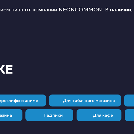
нием пива от компании NEONCOMMON. В наличии, д
ЖЕ
ероглифы и аниме
Для табачного магазина
азина
Надписи
Для кафе