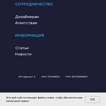
СОТРУДНИЧЕСТВО
Дизайнерам
Агентствам
ИНФОРМАЦИЯ
Статьи
Новости
ИП Сафронов Г. А.
ИНН: 772459183243
ОГРН: 322774600030751
2019-2025 © NEONCOMMON
Этот веб-сайт использует файлы cookie, чтобы обеспечить вам
OK
наилучший сервис