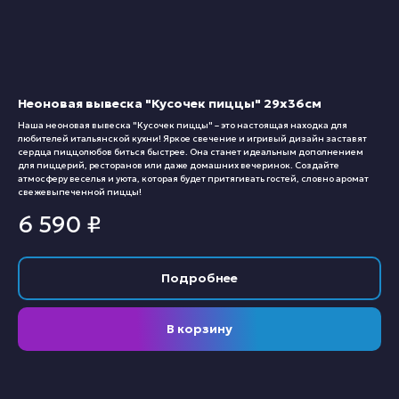
Неоновая вывеска "Кусочек пиццы" 29х36см
Наша неоновая вывеска "Кусочек пиццы" – это настоящая находка для
любителей итальянской кухни! Яркое свечение и игривый дизайн заставят
сердца пиццолюбов биться быстрее. Она станет идеальным дополнением
для пиццерий, ресторанов или даже домашних вечеринок. Создайте
атмосферу веселья и уюта, которая будет притягивать гостей, словно аромат
свежевыпеченной пиццы!
6 590
₽
Подробнее
В корзину