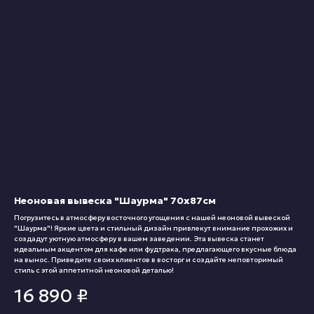
Неоновая вывеска "Шаурма" 70х87см
Погрузитесь в атмосферу восточного угощения с нашей неоновой вывеской
"Шаурма"! Яркие цвета и стильный дизайн привлекут внимание прохожих и
создадут уютную атмосферу в вашем заведении. Эта вывеска станет
идеальным акцентом для кафе или фудтрака, предлагающего вкусные блюда
на вынос. Приведите своих клиентов в восторг и создайте неповторимый
стиль с этой аппетитной неоновой деталью!
16 890
₽