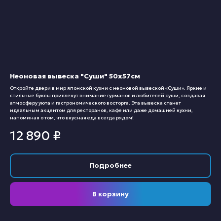
Неоновая вывеска "Суши" 50х57см
Откройте двери в мир японской кухни с неоновой вывеской «Суши». Яркие и
стильные буквы привлекут внимание гурманов и любителей суши, создавая
атмосферу уюта и гастрономического восторга. Эта вывеска станет
идеальным акцентом для ресторанов, кафе или даже домашней кухни,
напоминая о том, что вкусная еда всегда рядом!
12 890
₽
Подробнее
В корзину