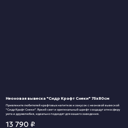
Неоновая вывеска "Сидр Крафт Снеки" 75х80см
Привлеките любителей крафтовых напитков и закусок с неоновой вывеской
"Сидр Крафт Снеки". Яркий свет и оригинальный шрифт создадут атмосферу
уюта и дружелюбия, идеально подходят для вашего заведения.
13 790
₽