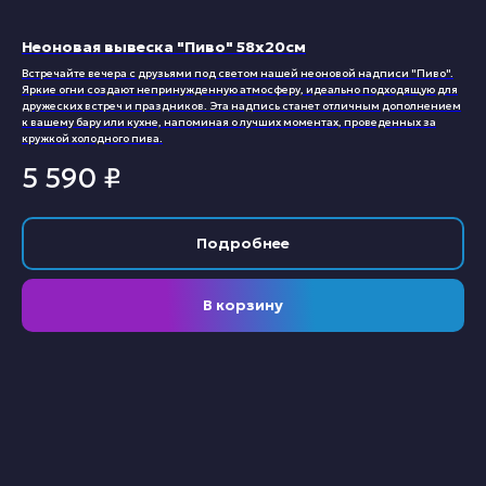
Неоновая вывеска "Пиво" 58х20см
Встречайте вечера с друзьями под светом нашей неоновой надписи "Пиво".
Яркие огни создают непринужденную атмосферу, идеально подходящую для
дружеских встреч и праздников. Эта надпись станет отличным дополнением
к вашему бару или кухне, напоминая о лучших моментах, проведенных за
кружкой холодного пива.
5 590
₽
Подробнее
В корзину